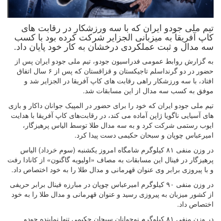
تیم ملی جودو ایران که با سه ورزشکار در رقابت های
کاپ آفریقا به میزبانی الجزایر شرکت کرده بود با کسب
سه مدال و ثبت عملکردی درخشان به کار خود پایان داد.
به گزارش روابط عمومی فدراسیون جودو، تیم ملی جودو ایران پس از
حضور در دو گرنداسلم تاجیکستان و قزاقستان که پس از ۶ سال اتفاق
افتاد، با سه ورزشکار راهی رقابت های کاپ آفریقا در الجزایر شد و
موفق به کسب سه مدال از این مسابقات شد.
تیم ملی جودو ایران که خود را برای حضور در المپیک جوانان داکار و بازی
های آسیایی ناگویا ژاپن آماده می کند، در رقابت‌های کاپ آفریقا با هدایت
ایوب رستمی شرکت کرد و به سه مدال طلا توسط الیاس پرهیزگار،
امیرعباس چوپان و سبحان حکیمی دست پیدا کرد.
در وزن منفی ۸۱ کیلوگرم شامگاه امروز یکشنبه (سوم خرداد) الیاس
پرهیزگار در فینال این مسابقات به مصاف «اولیویه گاگنون» از کانادا رفت
و با پیروزی برابر وی عنوان قهرمانی و مدال طلا را به خود اختصاص داد.
در وزن منفی ۹۰ کیلوگرم امیرعباس چوپان در مبارزه فینال برابر حریفی
از کشور میزبان به پیروزی رسید و عنوان قهرمانی و مدال طلا را به خود
اختصاص داد.
در وزن منفی ۸۱ کیلوگرم نوجوانان سبحان حکیمی تنها نماینده جودو