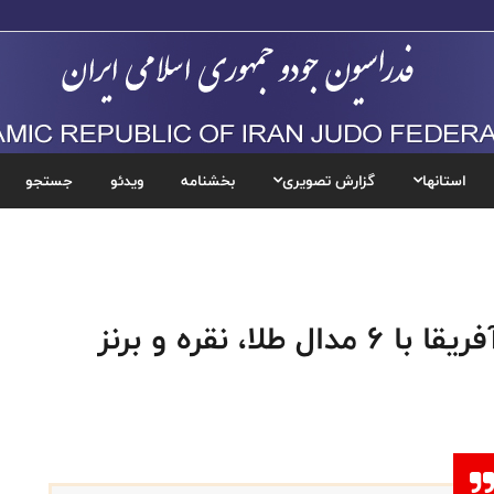
استانها
گزارش تصویری
بخشنامه
ویدئو
جستجو
، نقره و برنز