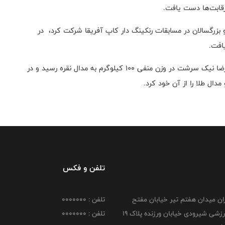
 رقابت‌ها دست یافت.
و بزرگسالان در مسابقات رنکینگ دار کاپ آفریقا شرکت کرد، در
افت.
در مسابقات رده سنی جوانان نیز تیم ملی ایران توسط علیرضا نیک سرشت در وزن منفی ۱۰۰ کیلوگرم به مدال نقره رسید و در
تلفن و فکس
هران میدان هفتم تیر خیابان مفتح
تلفن : 0000000
مجموعه ورزشی شیرودی خیابان ورزنده پلاک ۱۹
تلفن : 0000000