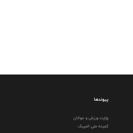
پیوندها
وزارت ورزش و جوانان
کمیته ملی المپیک