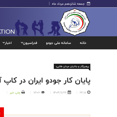
جمعه شانزدهم مرداد ماه
خانه
سامانه ملی جودو
فدراسیون
اخبار
پرهیزگار و بنائیان مردان طلایی؛
پایان کار جودو ایران در کاپ آفریقا با ۶ مدال طلا
22:18
1404/11/26
7202
چاپ خبر