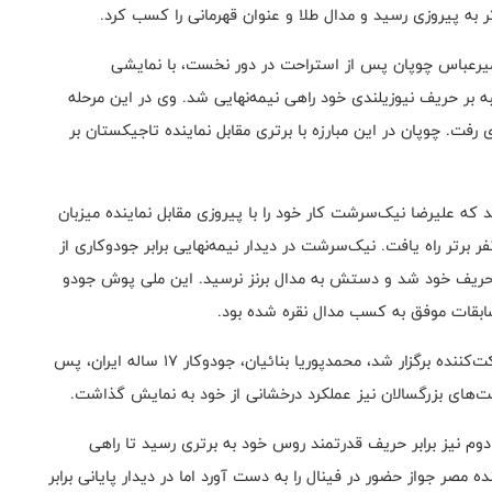
ر به پیروزی رسید و مدال طلا و عنوان قهرمانی را کسب کرد.
وکار حضور داشتند، امیرعباس چوپان پس از استراحت در دور نخست، با نمایشی
ه بر حریف نیوزیلندی خود راهی نیمه‌نهایی شد. وی در این مرحله
دی رفت. چوپان در این مبارزه با برتری مقابل نماینده تاجیکستان بر
دوکار به رقابت پرداختند که علیرضا نیک‌سرشت کار خود را با پیروزی مقابل نماینده میزبان
رتر راه یافت. نیک‌سرشت در دیدار نیمه‌نهایی برابر جودوکاری از
لوب حریف خود شد و دستش به مدال برنز نرسید. این ملی پوش جودو
ابقات موفق به کسب مدال نقره شده بود.
در وزن مثبت ۱۰۰ کیلوگرم این مسابقات که با حضور ۱۱ شرکت‌کننده برگزار شد، محمدپوریا بنائیان، جودوکار ۱۷ ساله ایران، پس
ت‌های بزرگسالان نیز عملکرد درخشانی از خود به نمایش گذاشت.
دوم نیز برابر حریف قدرتمند روس خود به برتری رسید تا راهی
ده مصر جواز حضور در فینال را به دست آورد اما در دیدار پایانی برابر