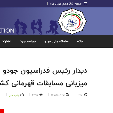
جمعه شانزدهم مرداد ماه
خانه
سامانه ملی جودو
فدراسیون
اخبار
دیدار رئیس فدراسیون جودو با 
میزبانی مسابقات قهرمانی کش
14:01
1405/04/01
2495
چاپ خبر