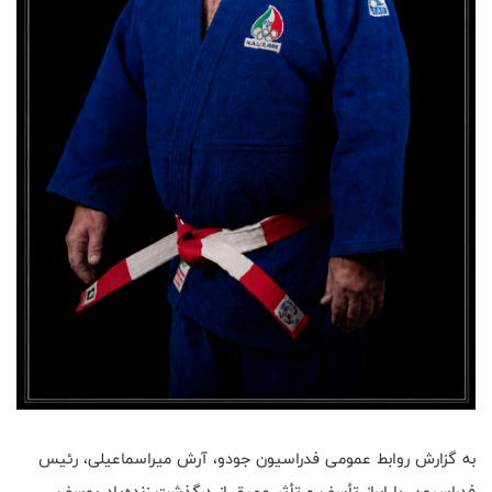
به گزارش روابط عمومی فدراسیون جودو، آرش میراسماعیلی، رئیس
فدراسیون، با ابراز تأسف و تأثر عمیق از درگذشت زنده‌یاد یوسف