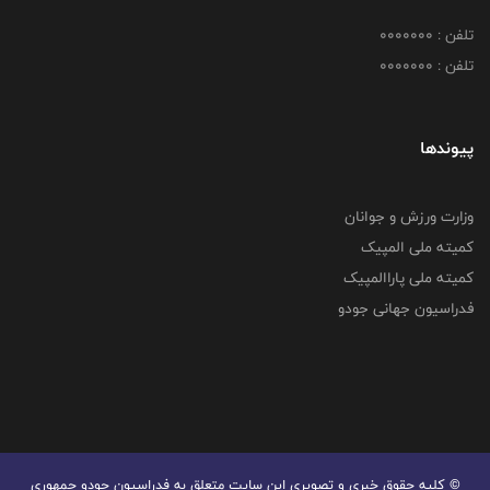
تلفن : 0000000
تلفن : 0000000
پیوندها
وزارت ورزش و جوانان
کمیته ملی المپیک
کمیته ملی پاراالمپیک
فدراسیون جهانی جودو
© کليه حقوق خبری و تصويری اين سايت متعلق به فدراسیون جودو جمهوری