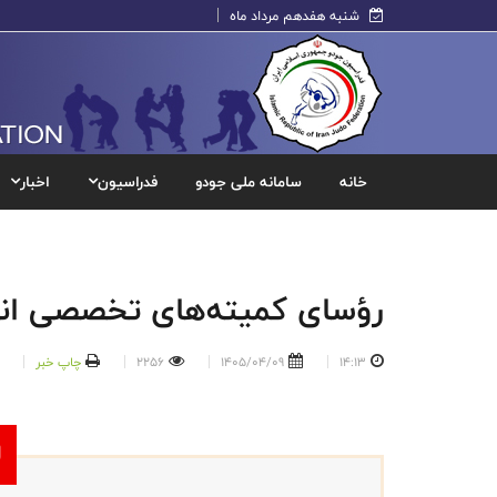
شنبه هفدهم مرداد ماه
خانه
سامانه ملی جودو
فدراسیون
اخبار
رؤسای کمیته‌های تخصصی 
14:13
1405/04/09
2256
چاپ خبر