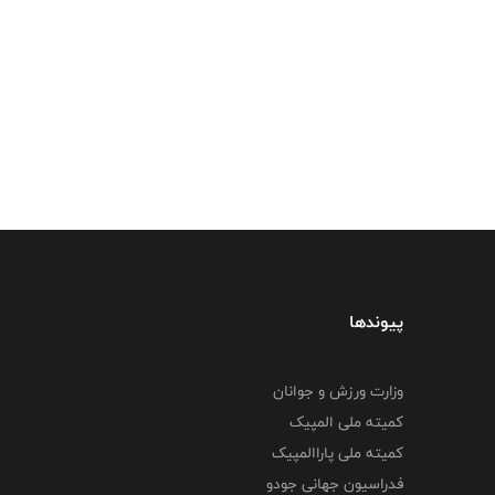
پیوندها
وزارت ورزش و جوانان
کمیته ملی المپیک
کمیته ملی پاراالمپیک
فدراسیون جهانی جودو