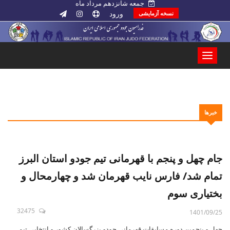
جمعه شانزدهم مرداد ماه
ورود
نسخه آزمایشی
خبرها
جام چهل و پنجم با قهرمانی تیم جودو استان البرز
تمام شد/ فارس نایب قهرمان شد و چهارمحال و
بختیاری سوم
32475
1401/09/25
چهل و پنجمین دوره مسابقات قهرمانی جودو بزرگسالان کشور و انتخابی تیم