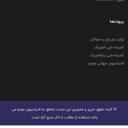
پیوندها
وزارت ورزش و جوانان
کمیته ملی المپیک
کمیته ملی پاراالمپیک
فدراسیون جهانی چودو
© کليه حقوق خبری و تصويری اين سايت متعلق به فدراسیون جودو می
باشد.استفاده از مطالب با ذكر منبع آزاد است.